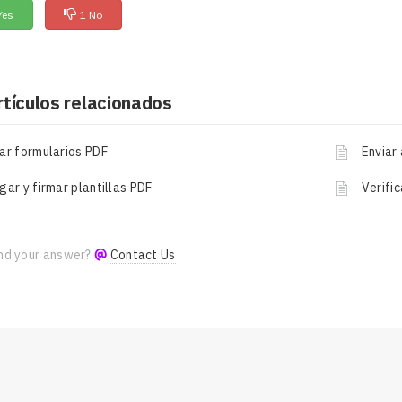
Yes
1 No
rtículos relacionados
ar formularios PDF
Enviar 
gar y firmar plantillas PDF
Verifi
ind your answer?
Contact Us