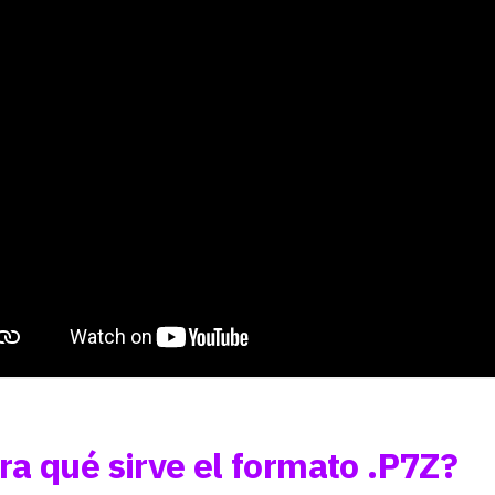
ra qué sirve el formato .P7Z?