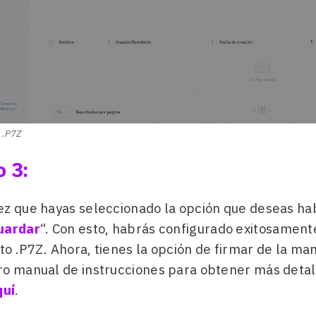
r .P7Z
 3:
z que hayas seleccionado la opción que deseas habi
uardar
“. Con esto, habrás configurado exitosament
o .P7Z. Ahora, tienes la opción de firmar de la ma
ro manual de instrucciones para obtener más detal
quí
.