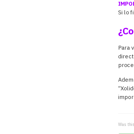
IMPO
Si lo 
¿Co
Para v
direc
proced
Ademá
“Xolid
impor
Was this