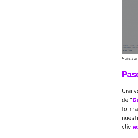
Habilita
Paso
Una ve
de “
G
format
nuest
clic
a