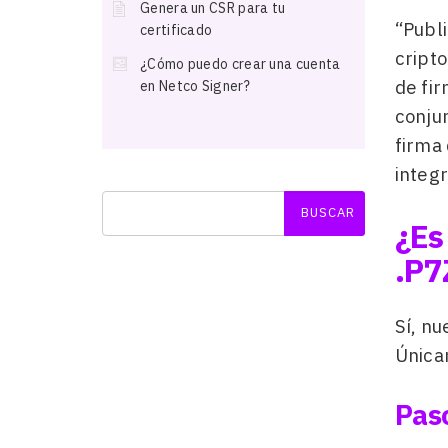
Genera un CSR para tu
“Publ
certificado
cripto
¿Cómo puedo crear una cuenta
de fir
en Netco Signer?
conju
firma 
integ
¿Es
.P7
Sí, nu
Única
Paso