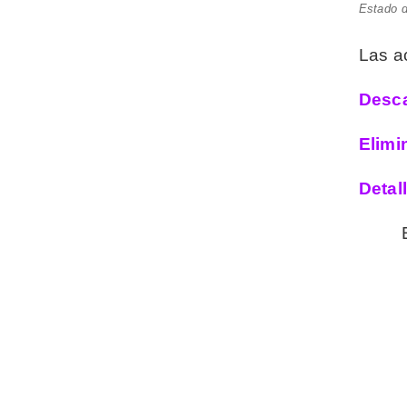
Estado d
Las a
Desca
Elimi
Detal
E