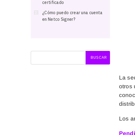
certificado
¿Cómo puedo crear una cuenta
en Netco Signer?
La se
otros 
conoc
distr
Los a
Pendi