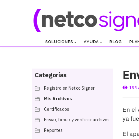
SOLUCIONES
AYUDA
BLOG
PLA
En
Categorías
185 
Registro en Netco Signer
Mis Archivos
Certificados
En el
ya fu
Enviar, firmar y verificar archivos
Reportes
El ap