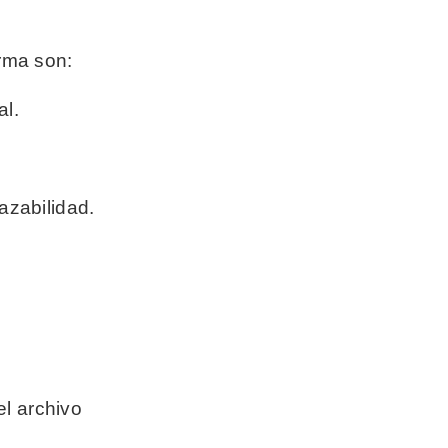
irma son:
al.
razabilidad.
l archivo