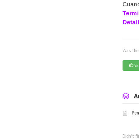
Cuando
Term
Detal
Was this
Ye
A
Pen
Didn't f