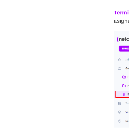
Term
asign