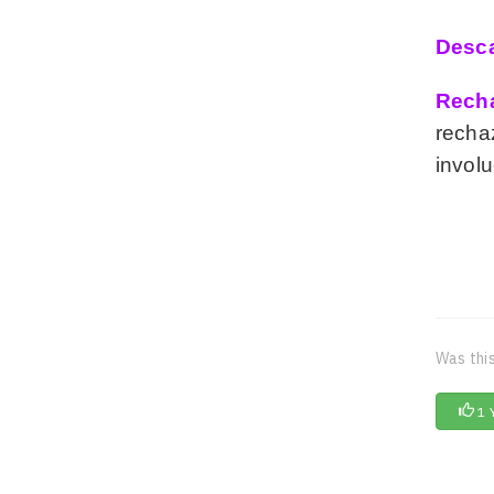
Desca
Rech
recha
involu
Was this
1 