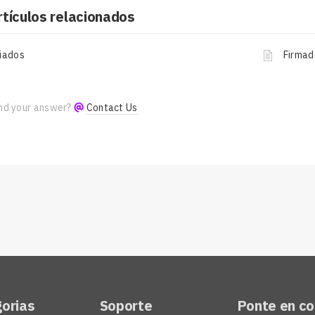
rtículos relacionados
iados
Firmad
ind your answer?
Contact Us
orias
Soporte
Ponte en c