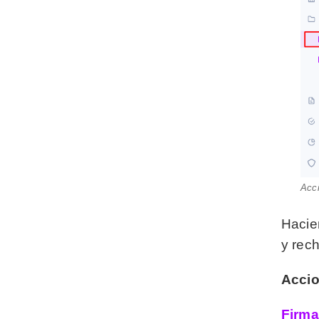
Acci
Hacie
y rec
Accio
Firma