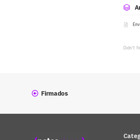
A
Env
Didn't f
Firmados
Categ