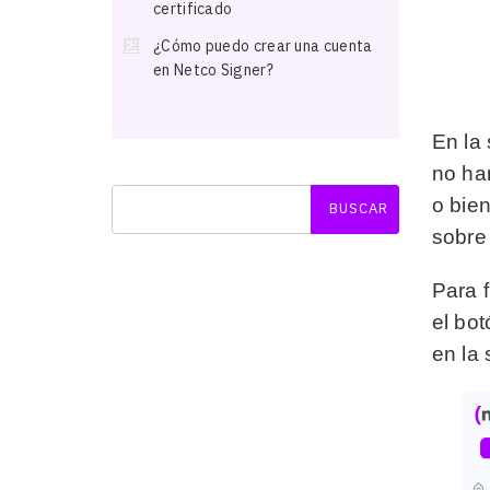
certificado
¿Cómo puedo crear una cuenta
en Netco Signer?
En la
no ha
o bien
sobre 
Para 
el bo
en la