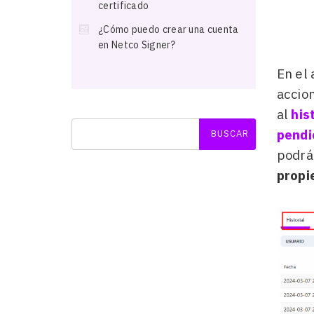
certificado
¿Cómo puedo crear una cuenta
en Netco Signer?
En el
accio
al
his
pendi
podrá
propi