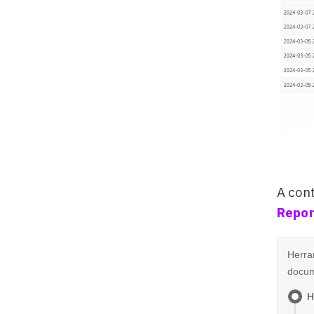
A cont
Repor