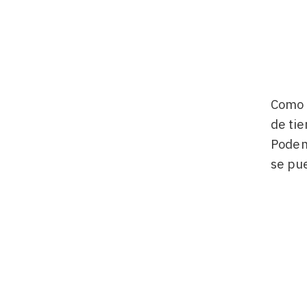
Como s
de tie
Podemo
se pu