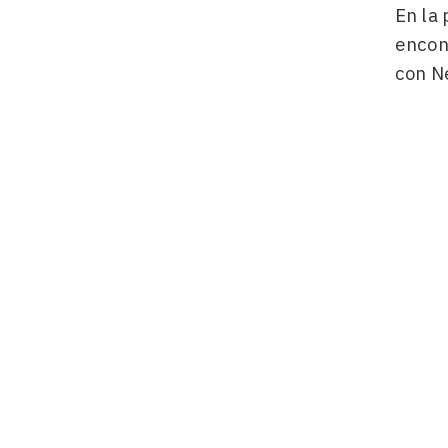
En la 
encon
con N