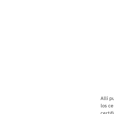
Allí p
los c
certif