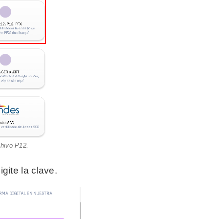
chivo P12.
igite la clave.