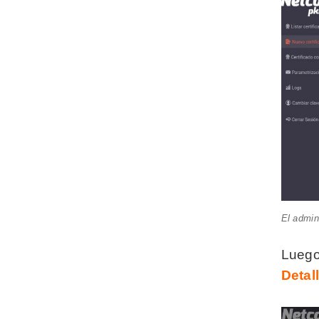
El admin
Luego 
Detal