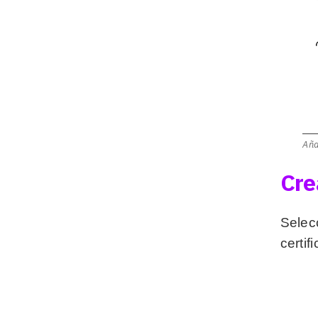
Aña
Cre
Selecc
certi