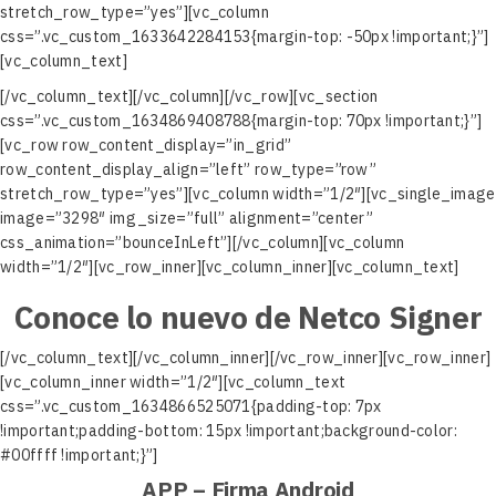
stretch_row_type=”yes”][vc_column
css=”.vc_custom_1633642284153{margin-top: -50px !important;}”]
[vc_column_text]
[/vc_column_text][/vc_column][/vc_row][vc_section
css=”.vc_custom_1634869408788{margin-top: 70px !important;}”]
[vc_row row_content_display=”in_grid”
row_content_display_align=”left” row_type=”row”
stretch_row_type=”yes”][vc_column width=”1/2″][vc_single_image
image=”3298″ img_size=”full” alignment=”center”
css_animation=”bounceInLeft”][/vc_column][vc_column
width=”1/2″][vc_row_inner][vc_column_inner][vc_column_text]
Conoce lo nuevo de Netco Signer
[/vc_column_text][/vc_column_inner][/vc_row_inner][vc_row_inner]
[vc_column_inner width=”1/2″][vc_column_text
css=”.vc_custom_1634866525071{padding-top: 7px
!important;padding-bottom: 15px !important;background-color:
#00ffff !important;}”]
APP – Firma Android