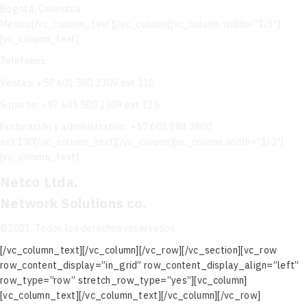
Bogotá, Colombia
México[/vc_column_text][/vc_column][vc_column width=”1/3″]
[vc_column_text]
Teléfonos:
Ventas: +57 601 580 2309 ext 110
Soporte: +57 601 580 2309 ext 125
Facturación y administrativo: +57 601 284 3900
ext 130[/vc_column_text][/vc_column][vc_column width=”1/3″]
[vc_column_text]
Netco Ltda.
Network Solutions co.
©2021. Todos los derechos reservados.
[/vc_column_text][/vc_column][/vc_row][/vc_section][vc_row
row_content_display=”in_grid” row_content_display_align=”left”
row_type=”row” stretch_row_type=”yes”][vc_column]
[vc_column_text][/vc_column_text][/vc_column][/vc_row]