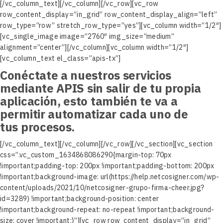
[/vc_column_text][/vc_column][/vc_row][vc_row
row_content_display=”in_grid” row_content_display_align=”left”
row_type=”row” stretch_row_type=”yes”][vc_column width=”1/2″]
[vc_single_image image=”2760″ img_size=”medium”
alignment=”center”][/vc_column][vc_column width=”1/2″]
[vc_column_text el_class=”apis-tx”]
Conéctate a nuestros servicios
mediante
APIS
sin salir de tu propia
aplicación, esto también te va a
permitir automatizar cada uno de
tus procesos.
[/vc_column_text][/vc_column][/vc_row][/vc_section][vc_section
css=”.vc_custom_1634868086290{margin-top: 70px
!important;padding-top: 200px !important;padding-bottom: 200px
!important;background-image: url(https://help.netcosigner.com/wp-
content/uploads/2021/10/netcosigner-grupo-firma-cheer.jpg?
id=3289) !important;background-position: center
!important;background-repeat: no-repeat !important;background-
size: cover !important;}”][vc_row row_content_display=”in_grid”