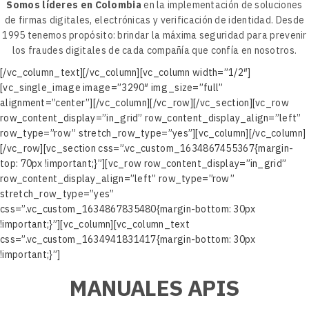
Somos líderes en Colombia
en la implementación de soluciones
de firmas digitales, electrónicas y verificación de identidad. Desde
1995 tenemos propósito: brindar la máxima seguridad para prevenir
los fraudes digitales de cada compañía que confía en nosotros.
[/vc_column_text][/vc_column][vc_column width=”1/2″]
[vc_single_image image=”3290″ img_size=”full”
alignment=”center”][/vc_column][/vc_row][/vc_section][vc_row
row_content_display=”in_grid” row_content_display_align=”left”
row_type=”row” stretch_row_type=”yes”][vc_column][/vc_column]
[/vc_row][vc_section css=”.vc_custom_1634867455367{margin-
top: 70px !important;}”][vc_row row_content_display=”in_grid”
row_content_display_align=”left” row_type=”row”
stretch_row_type=”yes”
css=”.vc_custom_1634867835480{margin-bottom: 30px
!important;}”][vc_column][vc_column_text
css=”.vc_custom_1634941831417{margin-bottom: 30px
!important;}”]
MANUALES APIS