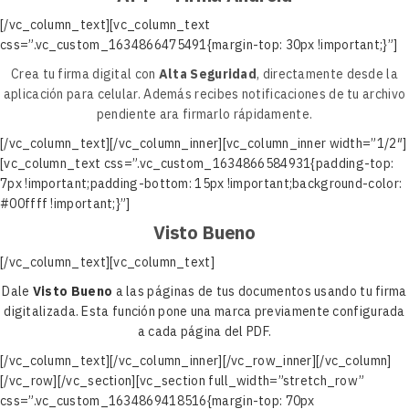
[/vc_column_text][vc_column_text
css=”.vc_custom_1634866475491{margin-top: 30px !important;}”]
Crea tu firma digital con
Alta Seguridad
, directamente desde la
aplicación para celular. Además recibes notificaciones de tu archivo
pendiente ara firmarlo rápidamente.
[/vc_column_text][/vc_column_inner][vc_column_inner width=”1/2″]
[vc_column_text css=”.vc_custom_1634866584931{padding-top:
7px !important;padding-bottom: 15px !important;background-color:
#00ffff !important;}”]
Visto Bueno
[/vc_column_text][vc_column_text]
Dale
Visto Bueno
a las páginas de tus documentos usando tu firma
digitalizada. Esta función pone una marca previamente configurada
a cada página del PDF.
[/vc_column_text][/vc_column_inner][/vc_row_inner][/vc_column]
[/vc_row][/vc_section][vc_section full_width=”stretch_row”
css=”.vc_custom_1634869418516{margin-top: 70px