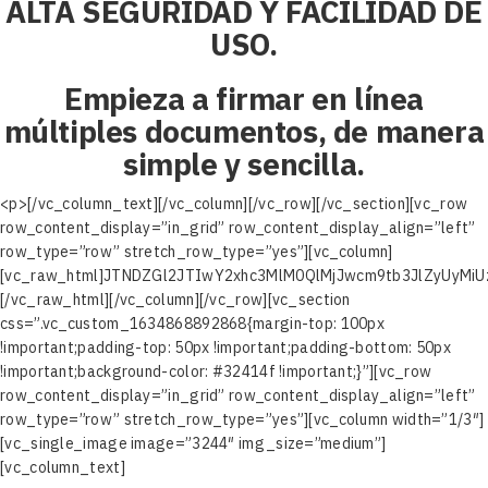
ALTA SEGURIDAD Y FACILIDAD DE
USO.
Empieza a firmar en línea
múltiples documentos, de manera
simple y sencilla.
<p>[/vc_column_text][/vc_column][/vc_row][/vc_section][vc_row
row_content_display=”in_grid” row_content_display_align=”left”
row_type=”row” stretch_row_type=”yes”][vc_column]
[vc_raw_html]JTNDZGl2JTIwY2xhc3MlM0QlMjJwcm9tb3JlZyUyM
[/vc_raw_html][/vc_column][/vc_row][vc_section
css=”.vc_custom_1634868892868{margin-top: 100px
!important;padding-top: 50px !important;padding-bottom: 50px
!important;background-color: #32414f !important;}”][vc_row
row_content_display=”in_grid” row_content_display_align=”left”
row_type=”row” stretch_row_type=”yes”][vc_column width=”1/3″]
[vc_single_image image=”3244″ img_size=”medium”]
[vc_column_text]