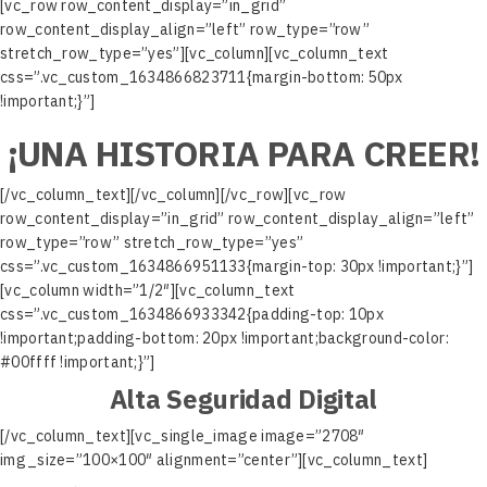
[vc_row row_content_display=”in_grid”
row_content_display_align=”left” row_type=”row”
stretch_row_type=”yes”][vc_column][vc_column_text
css=”.vc_custom_1634866823711{margin-bottom: 50px
!important;}”]
¡UNA HISTORIA PARA CREER!
[/vc_column_text][/vc_column][/vc_row][vc_row
row_content_display=”in_grid” row_content_display_align=”left”
row_type=”row” stretch_row_type=”yes”
css=”.vc_custom_1634866951133{margin-top: 30px !important;}”]
[vc_column width=”1/2″][vc_column_text
css=”.vc_custom_1634866933342{padding-top: 10px
!important;padding-bottom: 20px !important;background-color:
#00ffff !important;}”]
Alta Seguridad Digital
[/vc_column_text][vc_single_image image=”2708″
img_size=”100×100″ alignment=”center”][vc_column_text]