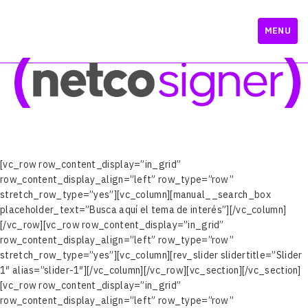
MENU
Conoce Más
[vc_row row_content_display=”in_grid”
row_content_display_align=”left” row_type=”row”
stretch_row_type=”yes”][vc_column][manual__search_box
placeholder_text=”Busca aquí el tema de interés”][/vc_column]
[/vc_row][vc_row row_content_display=”in_grid”
row_content_display_align=”left” row_type=”row”
stretch_row_type=”yes”][vc_column][rev_slider slidertitle=”Slider
1″ alias=”slider-1″][/vc_column][/vc_row][vc_section][/vc_section]
[vc_row row_content_display=”in_grid”
row_content_display_align=”left” row_type=”row”