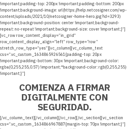
!important;padding-top: 200px !important;padding-bottom: 200px
!important;background-image: url(https://help.netcosigner.com/wp-
content/uploads/2021/10/netcosigner-home-hero.jpg?id=3293)
!important;background-position: center !important;background-
repeat: no-repeat !important;background-size: cover !important;}”]
[vc_row row_content_display=”in_grid”
row_content_display_align=”left” row_type=”row”
stretch_row_type=”yes”][vc_column][vc_column_text
css=”.vc_custom_1634865926561{padding-top: 20px
!important;padding-bottom: 30px !important;background-color:
rgba(0,255,255,0.57) !important;*background-color: rgb(0,255,255)
!important;}”]
COMIENZA A FIRMAR
DIGITALMENTE CON
SEGURIDAD.
[/vc_column_text][/vc_column][/vc_row][/vc_section][vc_section
css=”.vc_custom_1634866967887{margin-top: 70px !important;}”]