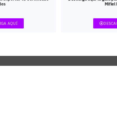
des
Mifiel
RGA AQUÍ
DESCA
orias
Soporte
Ponte en c
utoriales
Solicitar Soporte
helpdesk@netco
+57-604-604-49
 Conocimiento
Manual Netco Signer
Recursos